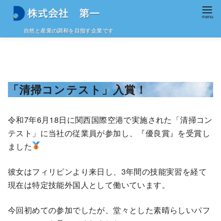
自然と産業の調和を目指す企業です
コ
ン
テ
ン
「清掃コンテスト」入賞！
ツ
へ
令和7年6月18日に関西国際空港で実施された「清掃コン
移
テスト」に当社の従業員が参加し、『優良賞』を受賞し
動
ました
彼女はフィリピンより来日し、3年間の技能実習を経て
現在は特定技能外国人として働いています。
今回初めての参加でしたが、堂々とした素晴らしいパフ